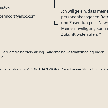
214805
Ich willige ein, dass mei
personenbezogenen Date
lbermoor@yahoo.com
und Zusendung des Newsle
Meine Einwilligung kann i
Zukunft widerrufen.
*
 Barrierefreiheitserklärung Allgemeine Geschäftsbedingungen
nie
by LebensRaum - MOOR THAN WORK Rosenheimer Str. 37
83059 Ko